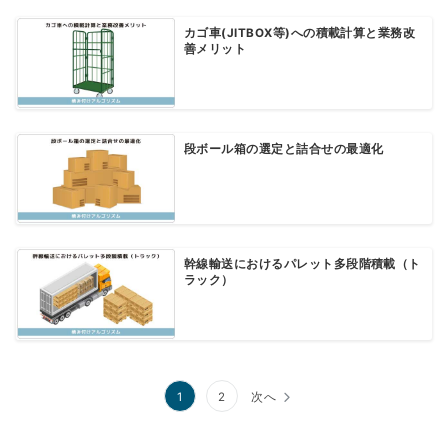
カゴ車(JITBOX等)への積載計算と業務改
善メリット
段ボール箱の選定と詰合せの最適化
幹線輸送におけるパレット多段階積載（ト
ラック）
投
1
2
次へ
稿