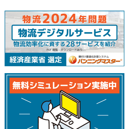
の
ペ
ー
ジ
送
り